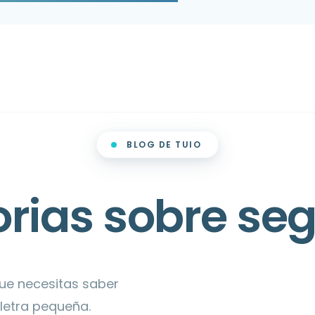
BLOG DE TUIO
orias sobre se
que necesitas saber
 letra pequeña.