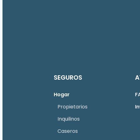
SEGUROS
A
Hogar
F
Propietarios
I
Inquilinos
Caseros