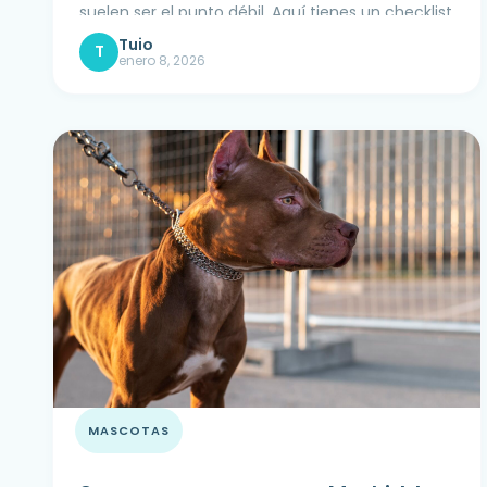
suelen ser el punto débil. Aquí tienes un checklist
práctico y qué coberturas mirar para no pagar
de más ni llevarte un disgusto.
enero 8, 2026
MASCOTAS