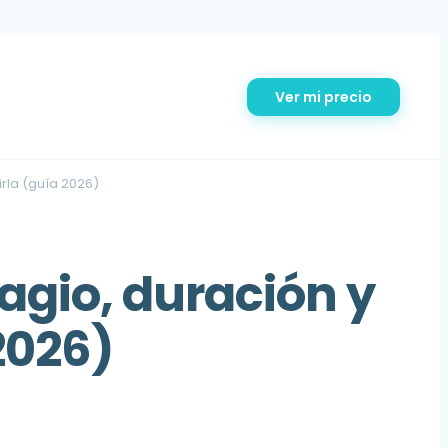
Ver mi precio
rla (guía 2026)
agio, duración y
2026)