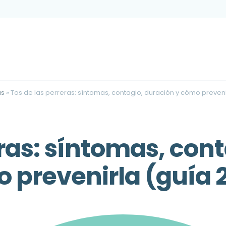
as
»
Tos de las perreras: síntomas, contagio, duración y cómo preveni
eras: síntomas, cont
 prevenirla (guía 