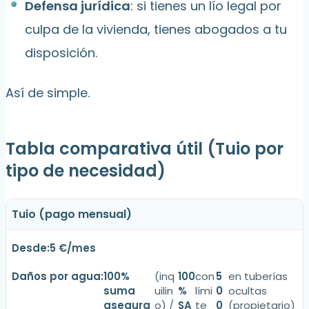
Defensa jurídica
: si tienes un lío legal por
culpa de la vivienda, tienes abogados a tu
disposición.
Así de simple.
Tabla comparativa útil (Tuio por
tipo de necesidad)
Tuio (pago mensual)
5 €/mes
100%
(inq
100
con
5
en tuberías
suma
uilin
%
lími
0
ocultas
asegura
o) /
SA
te
0
(propietario)