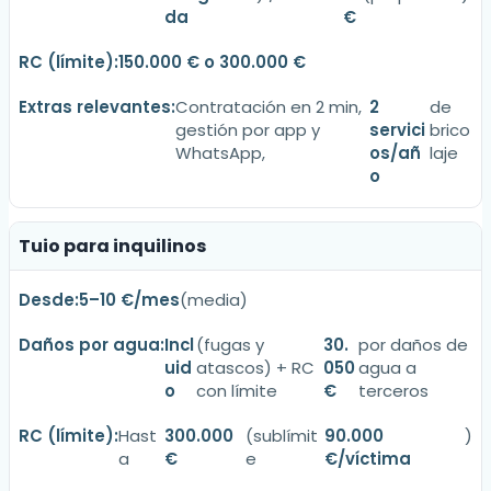
da
€
150.000 € o 300.000 €
Contratación en 2 min,
2
de
gestión por app y
servici
brico
WhatsApp,
os/añ
laje
o
Tuio para inquilinos
5–10 €/mes
(media)
Incl
(fugas y
30.
por daños de
uid
atascos) + RC
050
agua a
o
con límite
€
terceros
Hast
300.000
(sublímit
90.000
)
a
€
e
€/víctima