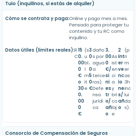
Tuio (inquilinos, si estás de alquiler)
Online y pago mes a mes.
Pensado para proteger tu
contenido y tu RC como
inquilino.
R
15
(s
3
daño
3.
.
2
(p
C
0.
u
0
s por
00
As
int
ri
00
bl
.
agua
0
ist
er
m
0
í
0
a
€/
en
ve
er
€
m
5
terce
si
ci
nc
as
o
it
0
ros).
ni
a
io
3h
30
e
€
Defe
es
y
ne
inc
0.
nsa
tr
bri
s/
lui
00
jurídi
o/
co
añ
da
0
ca
añ
laj
o
s).
€
o
e
Consorcio de Compensación de Seguros