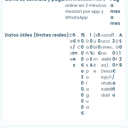
online en 2 minutos.
a
Gestión por app y
mes
WhatsApp.
a
mes
D
5
.
15
.
1
(s
5
cond
1
.
A
.
e
€
R
0.
D
0
u
0
ucci
2
D
S
s
/
C
0
a
0
bl
0
ones
.
G
0
d
m
0
ñ
%
í
€
no
0
S
1
e
e
0
o
S
m
visibl
0
F
2
s
€
s
A
it
es).
0
P:
9
o
p
e
Desa
€
3
o
lojo/i
/
0
r
nhab
a
0.
a
itabili
ñ
0
g
dad
o
0
u
0
a
€