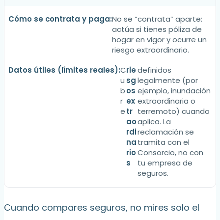
No se “contrata” aparte:
actúa si tienes póliza de
hogar en vigor y ocurre un
riesgo extraordinario.
C
rie
definidos
u
sg
legalmente (por
b
os
ejemplo, inundación
r
ex
extraordinaria o
e
tr
terremoto) cuando
ao
aplica. La
rdi
reclamación se
na
tramita con el
rio
Consorcio, no con
s
tu empresa de
seguros.
Cuando compares seguros, no mires solo el