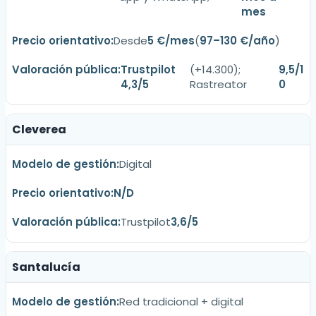
mes
Desde
5 €/mes
(
97–130 €/año
)
Trustpilot
(+14.300);
9,5/1
4,3/5
Rastreator
0
Cleverea
Digital
N/D
Trustpilot
3,6/5
Santalucía
Red tradicional + digital