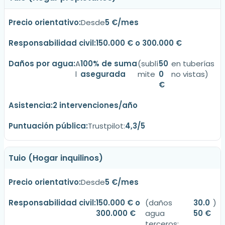
Desde
5 €/mes
150.000 € o 300.000 €
A
100% de suma
(sublí
50
en tuberías
l
asegurada
mite
0
no vistas)
€
2 intervenciones/año
Trustpilot:
4,3/5
Tuio (Hogar inquilinos)
Desde
5 €/mes
150.000 € o
(daños
30.0
)
300.000 €
agua
50 €
terceros: