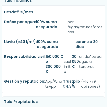
Tuio Inquilinos
5 €/mes
100% suma
por
asegurada
fugas/roturas/atas
cos
100% suma
,
carencia 30
asegurada
días
150.000 €
;
30.
en daños por
o
subl
050
agua a
300.000
ímit
€
terceros
€
e
App/Wha
Trustpilo
(+16.779
tsApp;
t 4,3/5
opiniones)
Tuio Propietarios