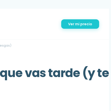
Ver mi precio
iesgas)
que vas tarde (y te