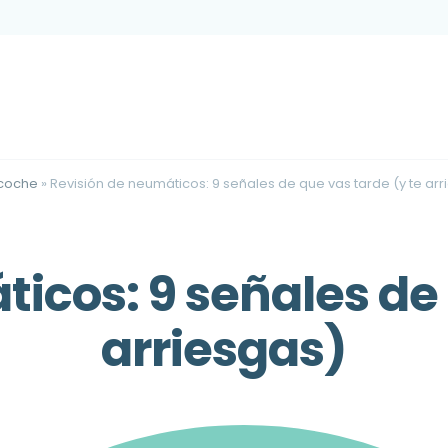
coche
»
Revisión de neumáticos: 9 señales de que vas tarde (y te arr
icos: 9 señales de 
arriesgas)