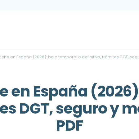
oche en España (2026): baja temporal o definitiva, trámites DGT, se
e en España (2026)
tes DGT, seguro y 
PDF