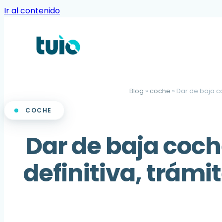
Ir al contenido
Blog
»
coche
»
Dar de baja c
COCHE
Dar de baja coch
definitiva, trámi